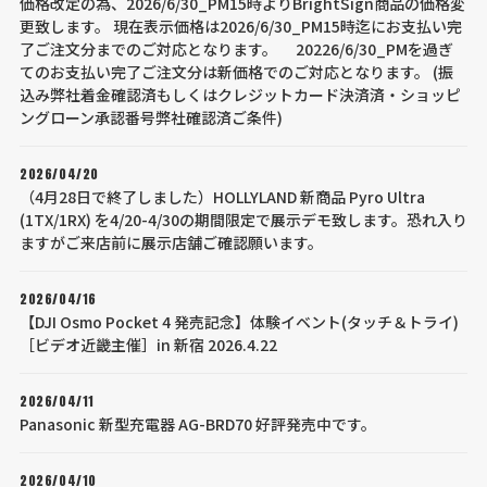
価格改定の為、2026/6/30_PM15時よりBrightSign商品の価格変
更致します。 現在表示価格は2026/6/30_PM15時迄にお支払い完
了ご注文分までのご対応となります。 20226/6/30_PMを過ぎ
てのお支払い完了ご注文分は新価格でのご対応となります。 (振
込み弊社着金確認済もしくはクレジットカード決済済・ショッピ
ングローン承認番号弊社確認済ご条件)
2026/04/20
（4月28日で終了しました）HOLLYLAND 新商品 Pyro Ultra
(1TX/1RX) を4/20-4/30の期間限定で展示デモ致します。恐れ入り
ますがご来店前に展示店舗ご確認願います。
2026/04/16
【DJI Osmo Pocket 4 発売記念】体験イベント(タッチ＆トライ)
［ビデオ近畿主催］in 新宿 2026.4.22
2026/04/11
Panasonic 新型充電器 AG-BRD70 好評発売中です。
2026/04/10