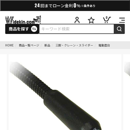
0
24
回までローン金利
%
※条件あり
0
商品を探す
HOME
商品一覧ページ
新品
三脚・クレーン・スライダー
電動雲台