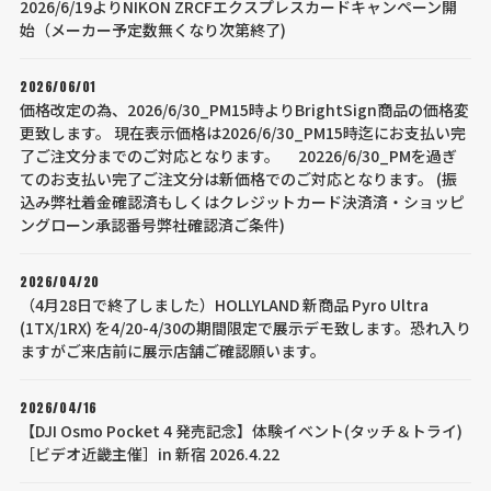
2026/6/19よりNIKON ZRCFエクスプレスカードキャンペーン開
始（メーカー予定数無くなり次第終了)
2026/06/01
価格改定の為、2026/6/30_PM15時よりBrightSign商品の価格変
更致します。 現在表示価格は2026/6/30_PM15時迄にお支払い完
了ご注文分までのご対応となります。 20226/6/30_PMを過ぎ
てのお支払い完了ご注文分は新価格でのご対応となります。 (振
込み弊社着金確認済もしくはクレジットカード決済済・ショッピ
ングローン承認番号弊社確認済ご条件)
2026/04/20
（4月28日で終了しました）HOLLYLAND 新商品 Pyro Ultra
(1TX/1RX) を4/20-4/30の期間限定で展示デモ致します。恐れ入り
ますがご来店前に展示店舗ご確認願います。
2026/04/16
【DJI Osmo Pocket 4 発売記念】体験イベント(タッチ＆トライ)
［ビデオ近畿主催］in 新宿 2026.4.22