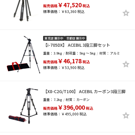
￥47,520
販売価格
税込
標準価格：￥63,360 税込
東京店 展示中
京都店 展示中
【i-705DX】 ACEBIL 3段三脚セット
重量：
3.9kg
耐荷重：
5kg ～ 5kg
材質：
アルミ
￥46,178
販売価格
税込
標準価格：￥53,900 税込
【X8-C2G/T100】 ACEBIL カーボン3段三脚
重量：
7.2kg
材質：
カーボン
￥396,000
販売価格
税込
標準価格：￥495,000 税込