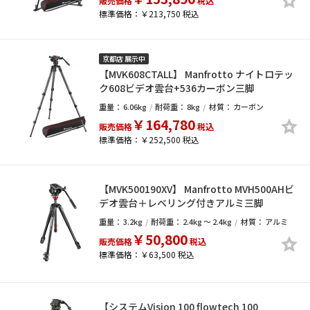
販売価格
税込
標準価格：￥213,750 税込
京都店 展示中
【MVK608CTALL】 Manfrotto ナイトロテッ
ク608ビデオ雲台+536カーボン三脚
重量：
6.06kg
耐荷重：
8kg
材質：
カーボン
￥164,780
販売価格
税込
標準価格：￥252,500 税込
【MVK500190XV】 Manfrotto MVH500AHビ
デオ雲台＋レベリング付きアルミ三脚
重量：
3.2kg
耐荷重：
2.4kg ～ 2.4kg
材質：
アルミ
￥50,800
販売価格
税込
標準価格：￥63,500 税込
【システムVision 100 flowtech 100