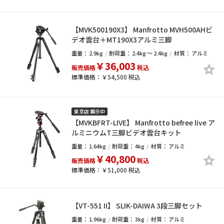
【MVK500190X3】 Manfrotto MVH500AHビ
デオ雲台＋MT190X3アルミ三脚
重量：
2.9kg
耐荷重：
2.4kg ～ 2.4kg
材質：
アルミ
￥36,003
販売価格
税込
標準価格：￥54,500 税込
東京店 展示中
【MVKBFRT-LIVE】 Manfrotto befree live ア
ルミニウムT三脚ビデオ雲台キット
重量：
1.64kg
耐荷重：
4kg
材質：
アルミ
￥40,800
販売価格
税込
標準価格：￥51,000 税込
【VT-551 II】 SLIK-DAIWA 3段三脚セット
重量：
1.96kg
耐荷重：
3kg
材質：
アルミ