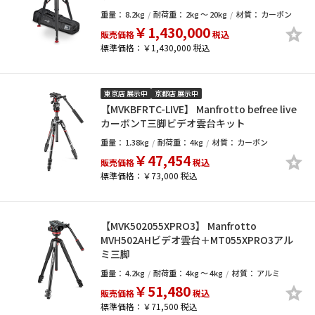
重量：
8.2kg
耐荷重：
2kg ～ 20kg
材質：
カーボン
￥1,430,000
販売価格
税込
標準価格：￥1,430,000 税込
東京店 展示中
京都店 展示中
【MVKBFRTC-LIVE】 Manfrotto befree live
カーボンT三脚ビデオ雲台キット
重量：
1.38kg
耐荷重：
4kg
材質：
カーボン
￥47,454
販売価格
税込
標準価格：￥73,000 税込
【MVK502055XPRO3】 Manfrotto
MVH502AHビデオ雲台＋MT055XPRO3アル
ミ三脚
重量：
4.2kg
耐荷重：
4kg ～ 4kg
材質：
アルミ
￥51,480
販売価格
税込
標準価格：￥71,500 税込