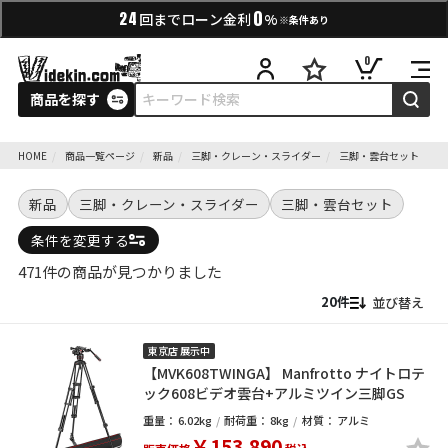
0
24
回までローン金利
%
※条件あり
0
商品を探す
HOME
商品一覧ページ
新品
三脚・クレーン・スライダー
三脚・雲台セット
新品
三脚・クレーン・スライダー
三脚・雲台セット
条件を変更する
471件の商品が見つかりました
並び替え
東京店 展示中
【MVK608TWINGA】 Manfrotto ナイトロテ
ック608ビデオ雲台+アルミツイン三脚GS
重量：
6.02kg
耐荷重：
8kg
材質：
アルミ
￥153,890