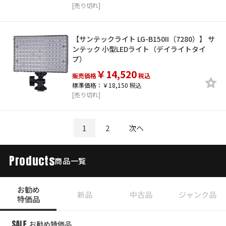
[売り切れ]
【サンテックライト LG-B150II（7280）】 サ
ンテック 小型LEDライト（デイライトタイ
プ）
￥14,520
販売価格
税込
標準価格：￥18,150 税込
[売り切れ]
1
2
次へ
Products
商品一覧
お勧め
新品
中古品
ジャンク品
特価品
お勧め特価品