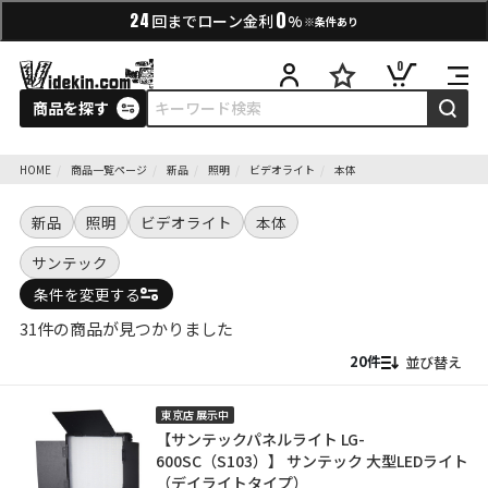
0
24
回までローン金利
%
※条件あり
0
商品を探す
HOME
商品一覧ページ
新品
照明
ビデオライト
本体
新品
照明
ビデオライト
本体
サンテック
条件を変更する
31件の商品が見つかりました
並び替え
東京店 展示中
【サンテックパネルライト LG-
600SC（S103）】 サンテック 大型LEDライト
（デイライトタイプ）