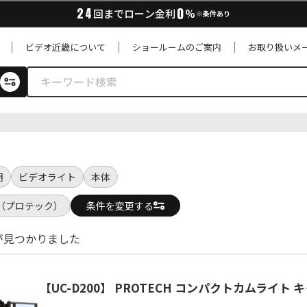
0
24
回までローン金利
%
※条件あり
ビデオ近畿について
ショールームのご案内
お取り扱いメ
明
ビデオライト
本体
H（プロテック）
条件を変更する
が見つかりました
【UC-D200】 PROTECH コンパクトカムライト 