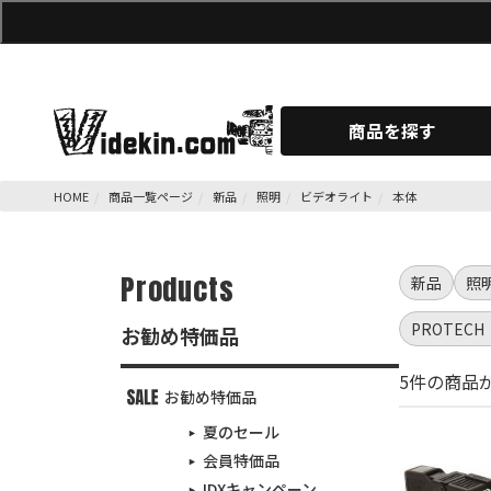
商品を探す
HOME
商品一覧ページ
新品
照明
ビデオライト
本体
Products
新品
照
PROTEC
お勧め特価品
5件の商品
お勧め特価品
夏のセール
会員特価品
IDXキャンペーン