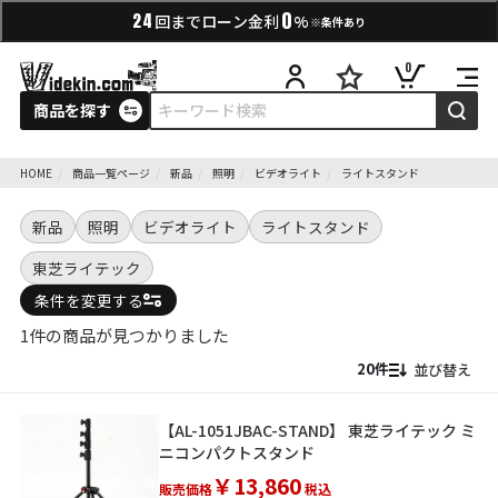
0
24
回までローン金利
%
※条件あり
0
商品を探す
HOME
商品一覧ページ
新品
照明
ビデオライト
ライトスタンド
新品
照明
ビデオライト
ライトスタンド
東芝ライテック
条件を変更する
1件の商品が見つかりました
並び替え
【AL-1051JBAC-STAND】 東芝ライテック ミ
ニコンパクトスタンド
￥13,860
販売価格
税込