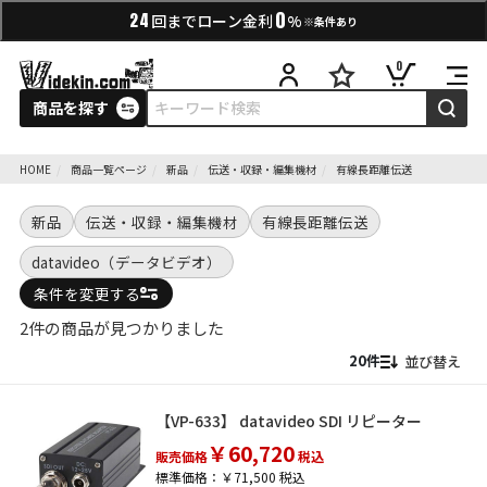
0
24
回までローン金利
%
※条件あり
0
商品を探す
HOME
商品一覧ページ
新品
伝送・収録・編集機材
有線長距離伝送
新品
伝送・収録・編集機材
有線長距離伝送
datavideo（データビデオ）
条件を変更する
2件の商品が見つかりました
並び替え
【VP-633】 datavideo SDI リピーター
￥60,720
販売価格
税込
標準価格：￥71,500 税込