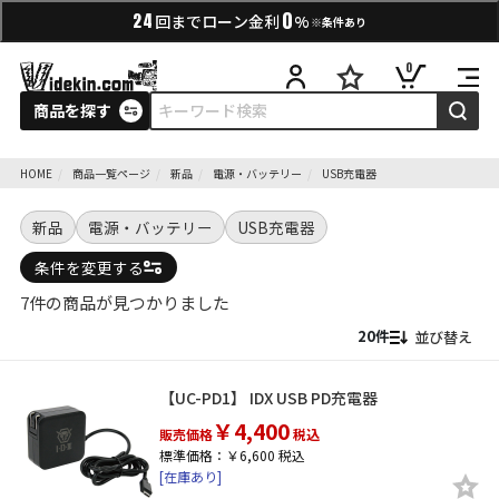
0
24
回までローン金利
%
※条件あり
0
商品を探す
HOME
商品一覧ページ
新品
電源・バッテリー
USB充電器
新品
電源・バッテリー
USB充電器
条件を変更する
7件の商品が見つかりました
並び替え
【UC-PD1】 IDX USB PD充電器
￥4,400
販売価格
税込
標準価格：￥6,600 税込
[在庫あり]