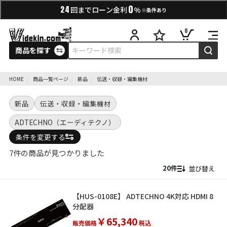
0
24
回までローン金利
%
※条件あり
0
商品を探す
HOME
商品一覧ページ
新品
伝送・収録・編集機材
新品
伝送・収録・編集機材
ADTECHNO（エーディテクノ）
条件を変更する
7件の商品が見つかりました
並び替え
【HUS-0108E】 ADTECHNO 4K対応 HDMI 8
分配器
￥65,340
販売価格
税込