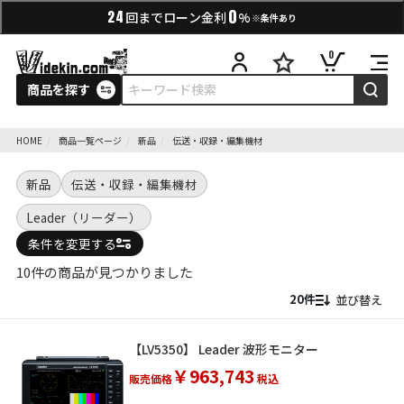
0
24
回までローン金利
%
※条件あり
0
商品を探す
HOME
商品一覧ページ
新品
伝送・収録・編集機材
新品
伝送・収録・編集機材
Leader（リーダー）
条件を変更する
10件の商品が見つかりました
並び替え
【LV5350】 Leader 波形モニター
￥963,743
販売価格
税込