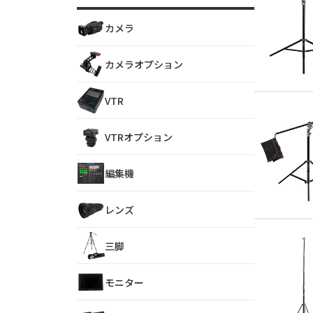
カメラ
カメラオプション
VTR
VTRオプション
編集機
レンズ
三脚
モニター