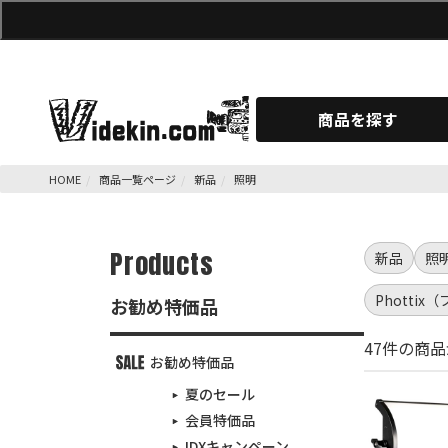
商品を探す
HOME
商品一覧ページ
新品
照明
Products
新品
照
Photti
お勧め特価品
47件の商
お勧め特価品
夏のセール
会員特価品
IDXキャンペーン