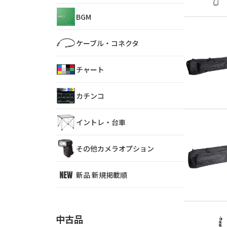
BGM
ケーブル・コネクタ
チャート
カチンコ
イントレ・台車
その他カメラオプション
新品 新規掲載順
中古品