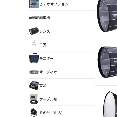
ビデオオプション
編集機
レンズ
三脚
モニター
オーディオ
電源
ケーブル類
その他（中古）