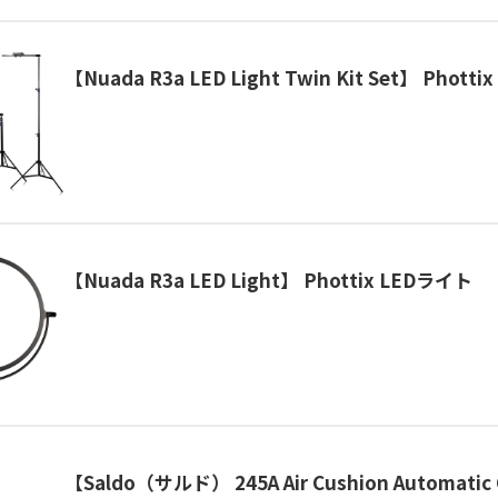
【Nuada R3a LED Light Twin Kit Set】 Phott
【Nuada R3a LED Light】 Phottix LEDライト
【Saldo（サルド） 245A Air Cushion Automatic C