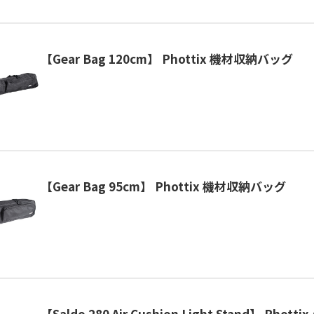
【Gear Bag 120cm】 Phottix 機材収納バッグ
【Gear Bag 95cm】 Phottix 機材収納バッグ
【Saldo 280 Air Cushion Light Stand】 Pho