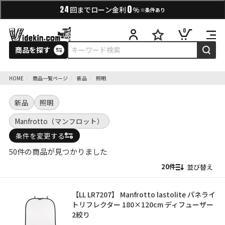
0
24
回までローン金利
%
※条件あり
0
商品を探す
HOME
商品一覧ページ
新品
照明
新品
照明
Manfrotto（マンフロット）
条件を変更する
50件の商品が見つかりました
並び替え
【LL LR7207】 Manfrotto lastolite パネライ
トリフレクター 180×120cm ディフューザー
2絞り