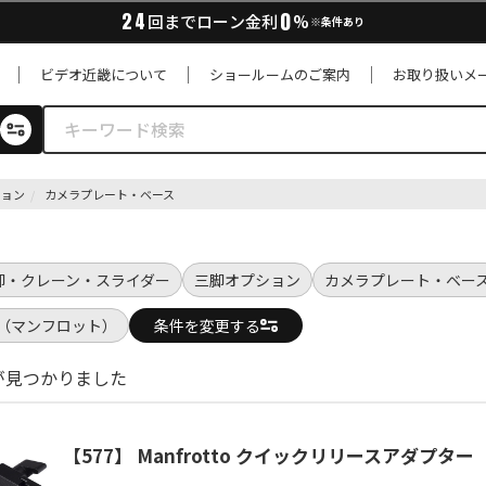
0
24
回までローン金利
%
※条件あり
ビデオ近畿について
ショールームのご案内
お取り扱いメ
ション
カメラプレート・ベース
脚・クレーン・スライダー
三脚オプション
カメラプレート・ベー
tto（マンフロット）
条件を変更する
が見つかりました
【577】 Manfrotto クイックリリースアダプター