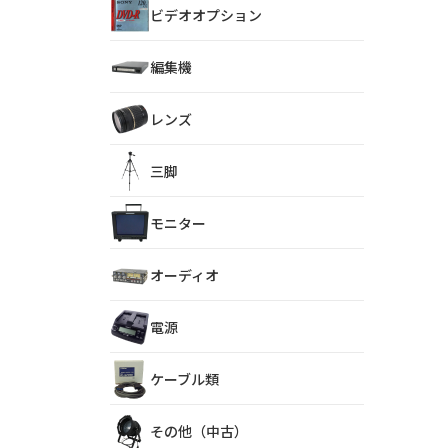
ビデオオプション
編集機
レンズ
三脚
モニター
オーディオ
電源
ケーブル類
その他（中古）