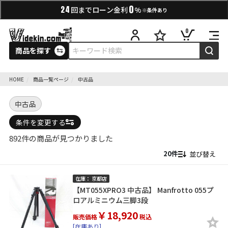
0
24
回までローン金利
%
※条件あり
0
商品を探す
HOME
商品一覧ページ
中古品
中古品
条件を変更する
892件の商品が見つかりました
並び替え
在庫： 京都店
【MT055XPRO3 中古品】 Manfrotto 055プ
ロアルミニウム三脚3段
￥18,920
販売価格
税込
[在庫あり]