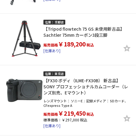
在庫： 京都店
【Tripod flowtech 75 GS 未使用新古品】
Sachtler 75mm カーボン3段三脚
￥189,200
販売価格
税込
[在庫あり]
在庫： 東京店
【FX30 ボディ（ILME-FX30B） 新古品】
SONY プロフェッショナルカムコーダー（レ
ンズ別売、Eマウント）
レンズマウント：
ソニーE
記録メディア：
SDカード
CFexpress Type A
￥219,450
販売価格
税込
標準価格：￥297,000 税込
[在庫あり]