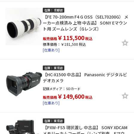
在庫： 京都店
【FE 70-200mm F4 G OSS（SEL70200G） メ
ーカー点検済み 上物 中古品】 SONY Eマウン
ト用 ズームレンズ〔Gレンズ〕
￥115,500
販売価格
税込
標準価格：￥181,500 税込
[在庫あり]
在庫： 東京店
【HC-X1500 中古品】 Panasonic デジタルビ
デオカメラ
記録メディア：
SDカード
￥149,600
販売価格
税込
[在庫あり]
在庫： 東京店
【PXW-FS5 現状渡し 中古品】 SONY XDCAM
メモリーカムコーダー（レンズ別売、Eマウ