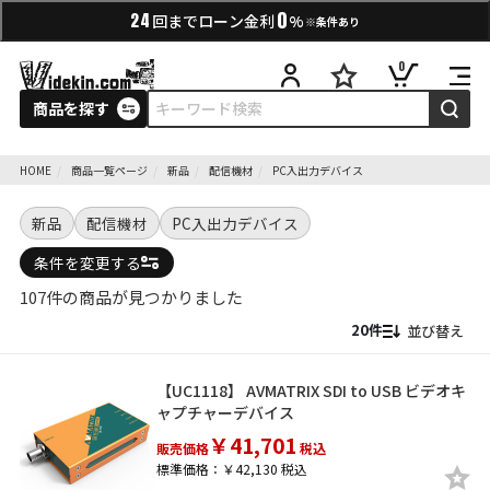
0
24
回までローン金利
%
※条件あり
0
商品を探す
HOME
商品一覧ページ
新品
配信機材
PC入出力デバイス
新品
配信機材
PC入出力デバイス
条件を変更する
107件の商品が見つかりました
並び替え
【UC1118】 AVMATRIX SDI to USB ビデオキ
ャプチャーデバイス
￥41,701
販売価格
税込
標準価格：￥42,130 税込