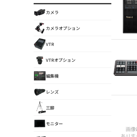
カメラ
カメラオプション
VTR
VTRオプション
編集機
レンズ
三脚
モニター