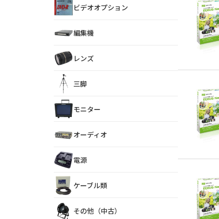
ビデオオプション
編集機
レンズ
三脚
モニター
オーディオ
電源
ケーブル類
その他（中古）