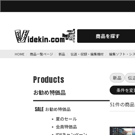
商品を探す
HOME
商品一覧ページ
新品
伝送・収録・編集機材
編集ソフト・シ
Products
新品
伝
条件を変
お勧め特価品
51件の商
お勧め特価品
夏のセール
会員特価品
IDXキャンペーン