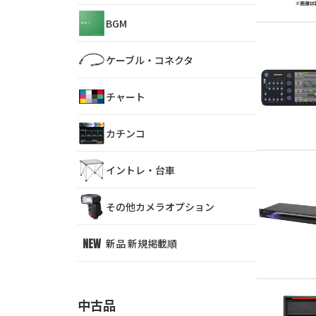
BGM
ケーブル・コネクタ
チャート
カチンコ
イントレ・台車
その他カメラオプション
新品 新規掲載順
中古品