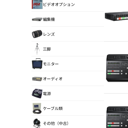
ビデオオプション
編集機
レンズ
三脚
モニター
オーディオ
電源
ケーブル類
その他（中古）