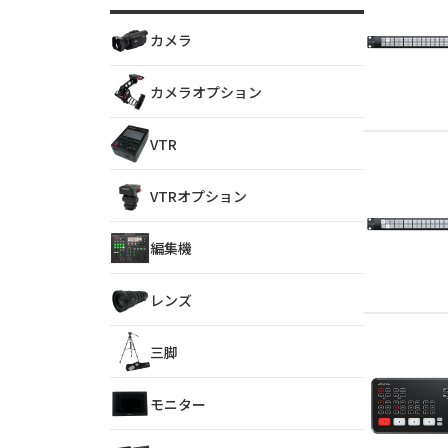
カメラ
カメラオプション
VTR
VTRオプション
編集機
レンズ
三脚
モニター