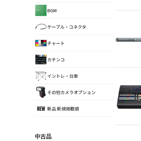
BGM
ケーブル・コネクタ
チャート
カチンコ
イントレ・台車
その他カメラオプション
新品 新規掲載順
中古品