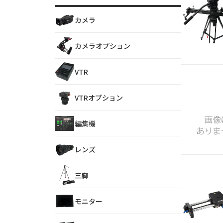
カメラ
カメラオプション
VTR
VTRオプション
編集機
レンズ
三脚
モニター