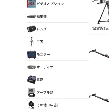
ビデオオプション
編集機
レンズ
三脚
モニター
オーディオ
電源
ケーブル類
その他（中古）