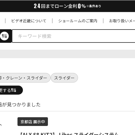
0
24
回までローン金利
%
※条件あり
ビデオ近畿について
ショールームのご案内
お取り扱いメ
ー
脚・クレーン・スライダー
スライダー
更する
商品が見つかりました
京都店 展示中
【ALX S8 KIT2】 Libec スライダーシステム