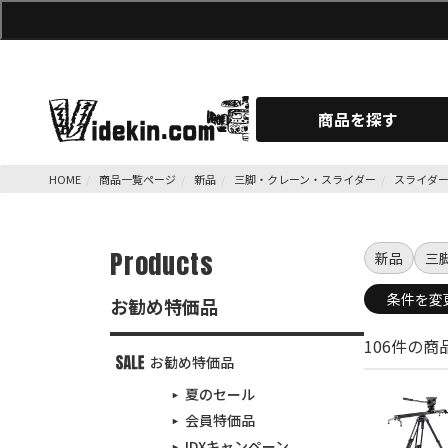
商品を探す
HOME
商品一覧ページ
新品
三脚・クレーン・スライダー
スライダ
Products
新品
三
条件を変
お勧め特価品
106件の
お勧め特価品
夏のセール
会員特価品
IDXキャンペーン