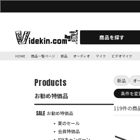
商品を探す
HOME
商品一覧ページ
新品
オーディオ
マイク
ビデオマイク
Products
新品
オ
条件を変
お勧め特価品
119件の
お勧め特価品
夏のセール
会員特価品
IDXキャンペーン