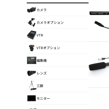
カメラ
カメラオプション
VTR
VTRオプション
編集機
レンズ
三脚
モニター