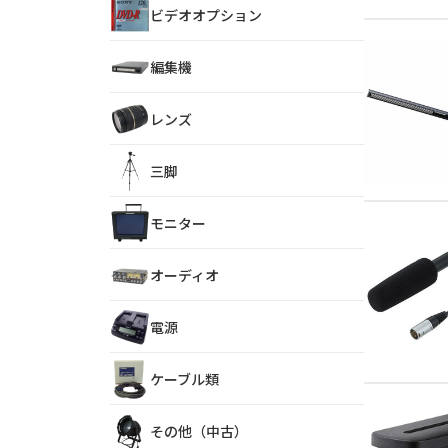
ビデオオプション
編集機
レンズ
三脚
モニター
オーディオ
電源
ケーブル類
その他（中古）