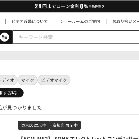
0
24
回までローン金利
%
※条件あり
ビデオ近畿について
ショールームのご案内
お取り扱いメ
ーディオ
マイク
ビデオマイク
更する
商品が見つかりました
東京店 展示中
京都店 展示中
【ECM-MS2】 SONY エレクトレットコンデンサ