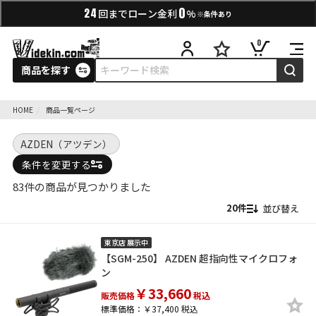
0
24
回までローン金利
%
※条件あり
0
商品を探す
HOME
商品一覧ページ
AZDEN（アツデン）
条件を変更する
83件の商品が見つかりました
並び替え
東京店 展示中
【SGM-250】 AZDEN 超指向性マイクロフォ
ン
￥33,660
販売価格
税込
標準価格：￥37,400 税込