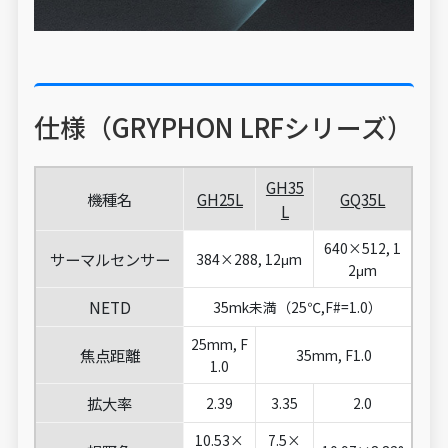
仕様（GRYPHON LRFシリーズ）
GH35
機種名
GH25L
GQ35L
L
640×512, 1
サーマルセンサー
384×288, 12μm
2μm
NETD
35mk未満（25℃,F#=1.0）
25mm, F
焦点距離
35mm, F1.0
1.0
拡大率
2.39
3.35
2.0
10.53×
7.5×