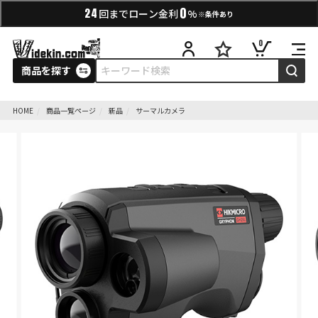
0
24
回までローン金利
%
※条件あり
0
商品を探す
HOME
商品一覧ページ
新品
サーマルカメラ