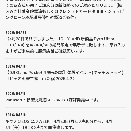
てのお支払い完了ご注文分は新価格でのご対応となります。 (振
込み弊社着金確認済もしくはクレジットカード決済済・ショッピ
ングローン承認番号弊社確認済ご条件)
2026/04/20
（4月28日で終了しました）HOLLYLAND 新商品 Pyro Ultra
(1TX/1RX) を4/20-4/30の期間限定で展示デモ致します。恐れ入り
ますがご来店前に展示店舗ご確認願います。
2026/04/16
【DJI Osmo Pocket 4 発売記念】体験イベント(タッチ＆トライ)
［ビデオ近畿主催］in 新宿 2026.4.22
2026/04/11
Panasonic 新型充電器 AG-BRD70 好評発売中です。
2026/04/10
キヤノンEOS C50 WEEK 4月20日(月)10時30分から、4月
24（金）19：00時まで開催致します。