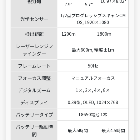
視野角
10.97×8.82°
7.9°
5.7°
1/2型プログレッシブスキャンCM
光学センサー
OS, 1920×1080
検出距離
1200m
1800m
レーザーレンジフ
最大600m, 精度±1m
ァインダー
フレームレート
50Hz
フォーカス調整
マニュアルフォーカス
デジタルズーム
1×, 2×, 4×, 8×
ディスプレイ
0.39型, OLED, 1024×768
バッテリータイプ
18650電池 1本
バッテリー駆動時
最大5時間
最大4.5時間
間