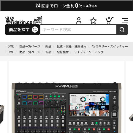
0
24
回までローン金利
%
※条件あり
0
商品を探す
HOME
商品一覧ページ
新品
伝送・収録・編集機材
AVミキサー・スイッチャー
HOME
商品一覧ページ
新品
配信機材
ライブストリーミング