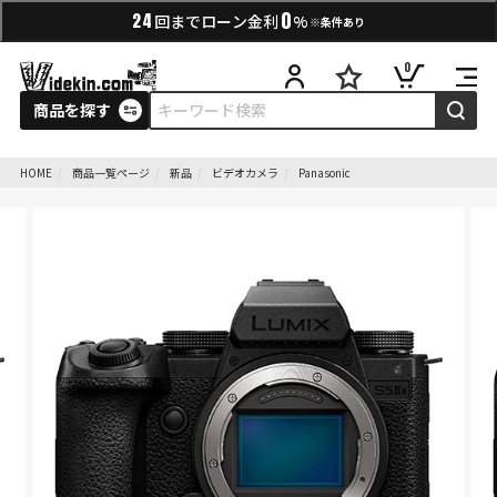
0
24
回までローン金利
%
※条件あり
0
商品を探す
HOME
商品一覧ページ
新品
ビデオカメラ
Panasonic