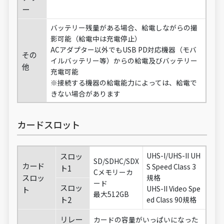
ー
バッテリー残量がある場合、給電しながらの撮
影可能（給電中は充電停止）
ACアダプター以外でもUSB PD対応機器（モバ
その
イルバッテリー等）からの給電及びバッテリー
他
充電可能
※接続する機器の給電能力によっては、給電で
きない場合があります
カードスロット
スロッ
UHS-I/UHS-II UH
SD/SDHC/SDX
カード
S Speed Class 3
ト1
Cメモリーカ
スロッ
規格
ード
スロッ
UHS-II Video Spe
ト
最大512GB
ト2
ed Class 90規格
リレー
カードの容量がいっぱいになった