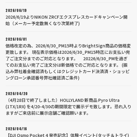
2026/06/19
2026/6/19よりNIKON ZRCFエクスプレスカードキャンペーン開
始（メーカー予定数無くなり次第終了)
2026/06/01
価格改定の為、2026/6/30_PM15時よりBrightSign商品の価格変
更致します。 現在表示価格は2026/6/30_PM15時迄にお支払い完
了ご注文分までのご対応となります。 20226/6/30_PMを過ぎ
てのお支払い完了ご注文分は新価格でのご対応となります。 (振
込み弊社着金確認済もしくはクレジットカード決済済・ショッピ
ングローン承認番号弊社確認済ご条件)
2026/04/20
（4月28日で終了しました）HOLLYLAND 新商品 Pyro Ultra
(1TX/1RX) を4/20-4/30の期間限定で展示デモ致します。恐れ入り
ますがご来店前に展示店舗ご確認願います。
2026/04/16
【DJI Osmo Pocket 4 発売記念】体験イベント(タッチ＆トライ)