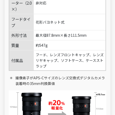
ーター（2.0
非対応
×）
フードタイ
花形バヨネット式
プ
外形寸法
最大径87.8mm×長さ111.5mm
質量
約547g
フード、レンズフロントキャップ、レンズ
付属品
リヤキャップ、ソフトケース、ケーススト
ラップ
撮像素子がAPS-Cサイズのレンズ交換式デジタルカメラ
装着時の35mm判換算値