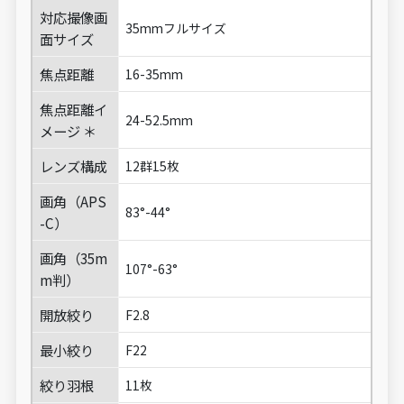
対応撮像画
35mmフルサイズ
面サイズ
焦点距離
16-35mm
焦点距離イ
24-52.5mm
メージ ＊
レンズ構成
12群15枚
画角（APS
83°-44°
-C）
画角（35m
107°-63°
m判）
開放絞り
F2.8
最小絞り
F22
絞り羽根
11枚