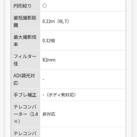
円形絞り
○
最短撮影距
0.22m（W, T）
離
最大撮影倍
0.32倍
率
フィルター
82mm
径
ADI調光対
-
応
手ブレ補正
-（ボディ側対応）
テレコンバ
ーター（1.4
非対応
×）
テレコンバ