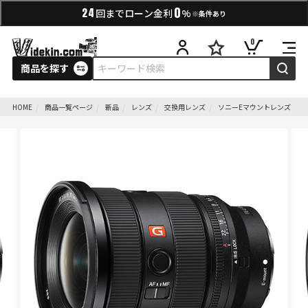
0
24
回までローン金利
%
※条件あり
0
商品を探す
HOME
商品一覧ページ
新品
レンズ
交換用レンズ
ソニーEマウントレンズ