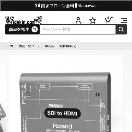
0
24
回までローン金利
%
※条件あり
0
商品を探す
HOME
商品一覧ページ
中古品
編集機(中古)