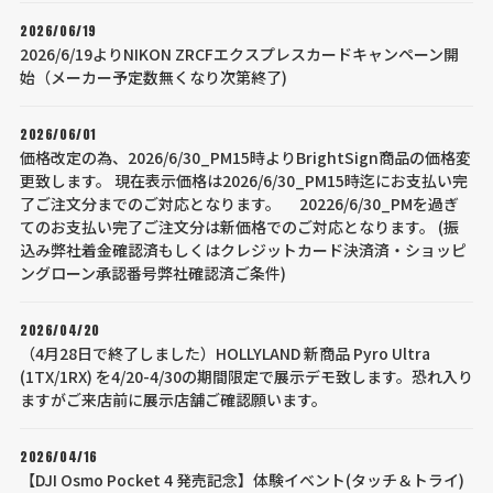
2026/06/19
2026/6/19よりNIKON ZRCFエクスプレスカードキャンペーン開
始（メーカー予定数無くなり次第終了)
2026/06/01
価格改定の為、2026/6/30_PM15時よりBrightSign商品の価格変
更致します。 現在表示価格は2026/6/30_PM15時迄にお支払い完
了ご注文分までのご対応となります。 20226/6/30_PMを過ぎ
てのお支払い完了ご注文分は新価格でのご対応となります。 (振
込み弊社着金確認済もしくはクレジットカード決済済・ショッピ
ングローン承認番号弊社確認済ご条件)
2026/04/20
（4月28日で終了しました）HOLLYLAND 新商品 Pyro Ultra
(1TX/1RX) を4/20-4/30の期間限定で展示デモ致します。恐れ入り
ますがご来店前に展示店舗ご確認願います。
2026/04/16
【DJI Osmo Pocket 4 発売記念】体験イベント(タッチ＆トライ)