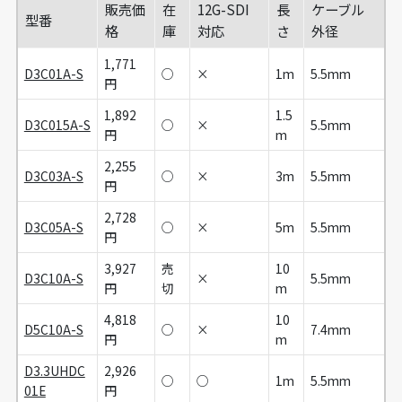
販売価
在
12G-SDI
長
ケーブル
型番
格
庫
対応
さ
外径
1,771
D3C01A-S
○
×
1m
5.5mm
円
1,892
1.5
D3C015A-S
○
×
5.5mm
円
m
2,255
D3C03A-S
○
×
3m
5.5mm
円
2,728
D3C05A-S
○
×
5m
5.5mm
円
3,927
売
10
D3C10A-S
×
5.5mm
円
切
m
4,818
10
D5C10A-S
○
×
7.4mm
円
m
D3.3UHDC
2,926
○
○
1m
5.5mm
01E
円