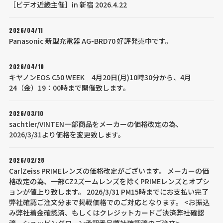
［ビデオ近畿主催］in 新宿 2026.4.22
2026/04/11
Panasonic 新型充電器 AG-BRD70 好評発売中です。
2026/04/10
キヤノンEOS C50 WEEK 4月20日(月)10時30分から、4月
24（金）19：00時まで開催致します。
2026/03/10
sachtler/VINTEN一部商品をメーカーの価格改定の為、
2026/3/31より価格を変更致します。
2026/02/28
CarlZeiss PRIMEレンズの価格改定がございます。 メーカーの価
格改定の為、一部CZ2ズームレンズを除くPRIMEレンズとオプシ
ョンが値上り致します。 2026/3/31 PM15時までにお支払い完了
弊社確認ご注文分まで掲載価格でのご対応となります。 <お振込
み弊社着金確認済、もしくはクレジットカードご決済弊社確認
済、ショッピングローン承認番号弊社確認済のご注文>