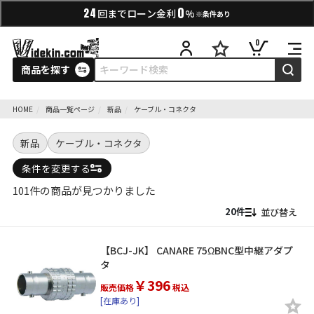
0
24
回までローン金利
%
※条件あり
0
商品を探す
HOME
商品一覧ページ
新品
ケーブル・コネクタ
新品
ケーブル・コネクタ
条件を変更する
101件の商品が見つかりました
並び替え
【BCJ-JK】 CANARE 75ΩBNC型中継アダプ
タ
￥396
販売価格
税込
[在庫あり]