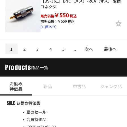
【BS-361】 BNC（メス）-RCA（オス） 変換
コネクタ
￥550
販売価格
税込
標準価格：￥550 税込
[在庫あり]
1
2
3
4
5
...
次へ
最後へ
Products
商品一覧
お勧め
新品
中古品
ジャンク品
特価品
お勧め特価品
夏のセール
会員特価品
IDXキャンペーン