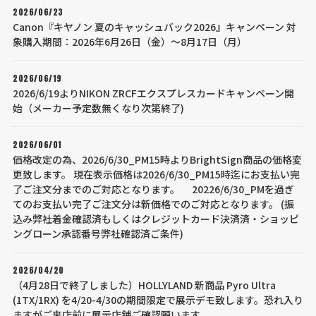
2026/06/23
Canon『キヤノン 夏のキャッシュバック2026』キャンペーン 対
象購入期間：2026年6月26日（金）～8月17日（月）
2026/06/19
2026/6/19よりNIKON ZRCFエクスプレスカードキャンペーン開
始（メーカー予定数無くなり次第終了)
2026/06/01
価格改定の為、2026/6/30_PM15時よりBrightSign商品の価格変
更致します。 現在表示価格は2026/6/30_PM15時迄にお支払い完
了ご注文分までのご対応となります。 20226/6/30_PMを過ぎ
てのお支払い完了ご注文分は新価格でのご対応となります。 (振
込み弊社着金確認済もしくはクレジットカード決済済・ショッピ
ングローン承認番号弊社確認済ご条件)
2026/04/20
（4月28日で終了しました）HOLLYLAND 新商品 Pyro Ultra
(1TX/1RX) を4/20-4/30の期間限定で展示デモ致します。恐れ入り
ますがご来店前に展示店舗ご確認願います。