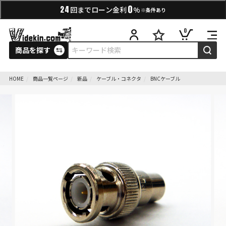
0
24
回までローン金利
%
※条件あり
0
商品を探す
HOME
商品一覧ページ
新品
ケーブル・コネクタ
BNCケーブル