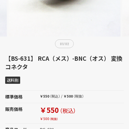
01
/
02
【BS-631】 RCA（メス）-BNC（オス） 変換
コネクタ
送料別
標準価格
￥550
（税込）
/
￥500
（税抜）
￥550
販売価格
（税込）
￥500
（税抜）