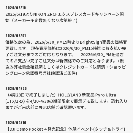
2026/06/19
2026/6/19よりNIKON ZRCFエクスプレスカードキャンペーン開
始（メーカー予定数無くなり次第終了)
2026/06/01
価格改定の為、2026/6/30_PM15時よりBrightSign商品の価格変
更致します。 現在表示価格は2026/6/30_PM15時迄にお支払い完
了ご注文分までのご対応となります。 20226/6/30_PMを過ぎ
てのお支払い完了ご注文分は新価格でのご対応となります。 (振
込み弊社着金確認済もしくはクレジットカード決済済・ショッピ
ングローン承認番号弊社確認済ご条件)
2026/04/20
（4月28日で終了しました）HOLLYLAND 新商品 Pyro Ultra
(1TX/1RX) を4/20-4/30の期間限定で展示デモ致します。恐れ入り
ますがご来店前に展示店舗ご確認願います。
2026/04/16
【DJI Osmo Pocket 4 発売記念】体験イベント(タッチ＆トライ)