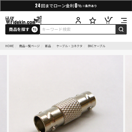
0
24
回までローン金利
%
※条件あり
0
商品を探す
HOME
商品一覧ページ
新品
ケーブル・コネクタ
BNCケーブル