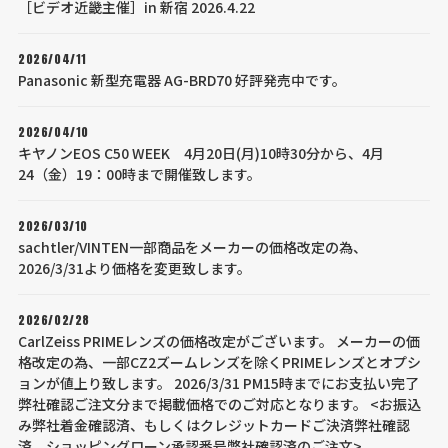
［ビデオ近畿主催］in 新宿 2026.4.22
2026/04/11
Panasonic 新型充電器 AG-BRD70 好評発売中です。
2026/04/10
キヤノンEOS C50 WEEK 4月20日(月)10時30分から、4月
24（金）19：00時まで開催致します。
2026/03/10
sachtler/VINTEN一部商品をメーカーの価格改定の為、
2026/3/31より価格を変更致します。
2026/02/28
CarlZeiss PRIMEレンズの価格改定がございます。 メーカーの価
格改定の為、一部CZ2ズームレンズを除くPRIMEレンズとオプシ
ョンが値上り致します。 2026/3/31 PM15時までにお支払い完了
弊社確認ご注文分まで掲載価格でのご対応となります。 <お振込
み弊社着金確認済、もしくはクレジットカードご決済弊社確認
済、ショッピングローン承認番号弊社確認済のご注文>